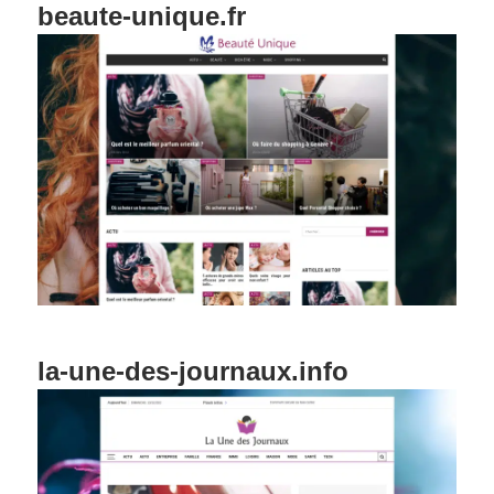
beaute-unique.fr
la-une-des-journaux.info