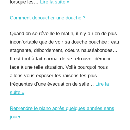
Un
lorsque les…
Lire la suite »
coach
Comment déboucher une douche ?
de
vie
Quand on se réveille le matin, il n’y a rien de plus
pour
inconfortable que de voir sa douche bouchée : eau
lever
stagnante, débordement, odeurs nauséabondes…
les
Il est tout à fait normal de se retrouver démuni
barrières
face à une telle situation. Voilà pourquoi nous
dans
allons vous exposer les raisons les plus
votre
fréquentes d’une évacuation de salle…
Lire la
vie
Comment
suite »
déboucher
Reprendre le piano après quelques années sans
une
jouer
douche
?